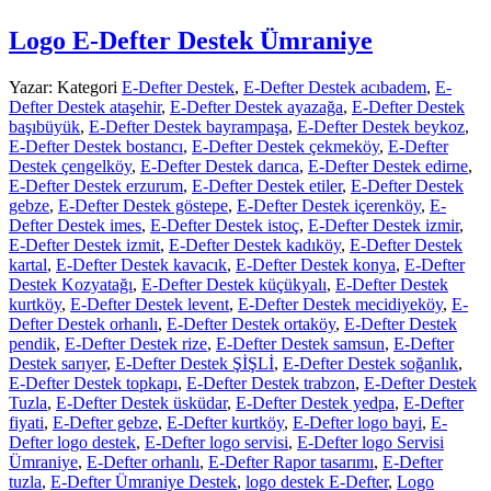
Logo E-Defter Destek Ümraniye
Yazar:
Kategori
E-Defter Destek
,
E-Defter Destek acıbadem
,
E-
Defter Destek ataşehir
,
E-Defter Destek ayazağa
,
E-Defter Destek
başıbüyük
,
E-Defter Destek bayrampaşa
,
E-Defter Destek beykoz
,
E-Defter Destek bostancı
,
E-Defter Destek çekmeköy
,
E-Defter
Destek çengelköy
,
E-Defter Destek darıca
,
E-Defter Destek edirne
,
E-Defter Destek erzurum
,
E-Defter Destek etiler
,
E-Defter Destek
gebze
,
E-Defter Destek göstepe
,
E-Defter Destek içerenköy
,
E-
Defter Destek imes
,
E-Defter Destek istoç
,
E-Defter Destek izmir
,
E-Defter Destek izmit
,
E-Defter Destek kadıköy
,
E-Defter Destek
kartal
,
E-Defter Destek kavacık
,
E-Defter Destek konya
,
E-Defter
Destek Kozyatağı
,
E-Defter Destek küçükyalı
,
E-Defter Destek
kurtköy
,
E-Defter Destek levent
,
E-Defter Destek mecidiyeköy
,
E-
Defter Destek orhanlı
,
E-Defter Destek ortaköy
,
E-Defter Destek
pendik
,
E-Defter Destek rize
,
E-Defter Destek samsun
,
E-Defter
Destek sarıyer
,
E-Defter Destek ŞİŞLİ
,
E-Defter Destek soğanlık
,
E-Defter Destek topkapı
,
E-Defter Destek trabzon
,
E-Defter Destek
Tuzla
,
E-Defter Destek üsküdar
,
E-Defter Destek yedpa
,
E-Defter
fiyati
,
E-Defter gebze
,
E-Defter kurtköy
,
E-Defter logo bayi
,
E-
Defter logo destek
,
E-Defter logo servisi
,
E-Defter logo Servisi
Ümraniye
,
E-Defter orhanlı
,
E-Defter Rapor tasarımı
,
E-Defter
tuzla
,
E-Defter Ümraniye Destek
,
logo destek E-Defter
,
Logo