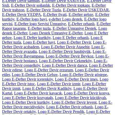
E-Defter Devir samsun
,
E-Defter Devir SARIYER
,
E-Defter Devir
Şişli
,
E-Defter Devir soğanlık
,
E-Defter Devir topkapı
,
E-Defter
Devir trabzon
,
E-Defter Devir Tuzla
,
E-Defter Devir ÜSKÜDAR
,
E-Defter Devir YEDPA
,
E-Defter fiyati
,
E-Defter gebze
,
E-Defter
kurtköy
,
E-Defter logo bayi
,
e-defter Logo destek
,
E-Defter logo
servisi
,
E-Defter logo Servisi Ümraniye
,
E-Defter orhanlı
,
E-Defter
Rapor tasarımı
,
E-Defter tuzla
,
E-Defter Ümraniye Destek
,
Logo
destek E-Defter
,
Logo Destek Ümraniye E-Defter
,
Logo E Defter
gebze
,
Logo E Defter kurtköy
,
Logo E Defter orhanlı
,
Logo E
Defter tuzla
,
Logo E-Defter bayi
,
Logo E-Defter Devir
,
Logo E-
Defter Devir acıbadem
,
Logo E-Defter Devir Ataşehir
,
Logo E-
Defter Devir ayazağa
,
Logo E-Defter Devir başıbüyük
,
Logo E-
Defter Devir Bayrampaşa
,
Logo E-Defter Devir Beykoz
,
Logo E-
Defter Devir bostancı
,
Logo E-Defter Devir Çekmeköy
,
Logo E-
Defter Devir çengelköy
,
Logo E-Defter Devir darıca
,
Logo E-Defter
Devir edirne
,
Logo E-Defter Devir erzurum
,
Logo E-Defter Devir
etiler
,
Logo E-Defter Devir Gebze
,
Logo E-Defter Devir göstepe
,
Logo E-Defter Devir içerenköy
,
Logo E-Defter Devir imes
,
Logo
E-Defter Devir istoç
,
Logo E-Defter Devir izmir
,
Logo E-Defter
Devir izmit
,
Logo E-Defter Devir Kadiköy
,
Logo E-Defter Devir
Kartal
,
Logo E-Defter Devir kavacık
,
Logo E-Defter Devir konya
,
Logo E-Defter Devir kozyatağı
,
Logo E-Defter Devir küçükyalı
,
Logo E-Defter Devir kurtköy
,
Logo E-Defter Devir levent
,
Logo E-
Defter Devir mecidiyeköy
,
Logo E-Defter Devir orhanlı
,
Logo E-
Defter Devir ortaköy
,
Logo E-Defter Devir Pendik
,
Logo E-Defter