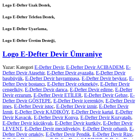
Logo E-Defter Uzak Destek,
Logo E-Defter Telefon Destek,
Logo E-Defter Uyarlama,
Logo E-Defter Üretim Desteği,
Logo E-Defter Devir Ümraniye
Yazar:
Kategori
E-Defter Devir
,
E-Defter Devir ACIBADEM
,
E-
Defter Devir Ataşehir
,
E-Defter Devir ayazağa
,
E-Defter Devir
başıbüyük
,
E-Defter Devir bayrampaşa
,
E-Defter Devir beykoz
,
E-
Defter Devir bostancı
,
E-Defter Devir çekmeköy
,
E-Defter Devir
çengelköy
,
E-Defter Devir darıca
,
E-Defter Devir edirne
,
E-Defter
Devir erzurum
,
E-Defter Devir ETİLER
,
E-Defter Devir Gebze
,
E-
Defter Devir GÖSTEPE
,
E-Defter Devir içerenköy
,
E-Defter Devir
imes
,
E-Defter Devir istoç
,
E-Defter Devir izmir
,
E-Defter Devir
İzmit
,
E-Defter Devir KADIKÖY
,
E-Defter Devir kartal
,
E-Defter
Devir Kavacık
,
E-Defter Devir Konya
,
E-Defter Devir Kozyatağı
,
E-Defter Devir küçükyalı
,
E-Defter Devir kurtköy
,
E-Defter Devir
LEVENT
,
E-Defter Devir mecidiyeköy
,
E-Defter Devir orhanlı
,
E-
Defter Devir ortaköy
,
E-Defter Devir Pendik
,
E-Defter Devir Rize
,