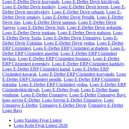
Logo E-Defter Devir kozyatağı
,
Logo E-Defter Devir küçükyalı
,
Logo E-Defter Devir kurtköy
,
Logo E-Defter Devir levent
,
Logo E-
Defter Devir mecidiyeköy
,
Logo E-Defter Devir orhanlı
,
Logo E-
Defter Devir ortaköy
,
Logo E-Defter Devir Pendik
,
Logo E-Defter
Devir rize
,
Logo E-Defter Devir samsun
,
Logo E-Defter Devir
Sariyer
,
Logo E-Defter Devir Şişli
,
Logo E-Defter Devir soğanlık
,
Logo E-Defter Devir topkapı
,
Logo E-Defter Devir trabzon
,
Logo
E-Defter Devir Tuzla
,
Logo E-Defter Devir Ümraniye
,
Logo E-
Defter Devir Üsküdar
,
Logo E-Defter Devir yedpa
,
Logo E-Defter
ERP Çözümleri
,
Logo E-Defter ERP Çözümleri acıbadem
,
Logo E-
Defter ERP Çözümleri ataşehir
,
Logo E-Defter ERP Çözümleri
beykoz
,
Logo E-Defter ERP Çözümleri bostancı
,
Logo E-Defter
ERP Çözümleri içerenköy
,
Logo E-Defter ERP Çözümleri kadıköy
,
Logo E-Defter ERP Çözümleri kartal
,
Logo E-Defter ERP
Çözümleri kavacık
,
Logo E-Defter ERP Çözümleri kozyatağı
,
Logo
E-Defter ERP Çözümleri pendik
,
Logo E-Defter ERP Çözümleri
üsküdar
,
Logo E-Defter ERP Çözümleri yedpa
,
Logo E-Defter ERP
Çözümleriküçükyalı
,
Logo E-Defter fiyati
,
Logo E-Defter lisans
yenileme
,
Logo E-Defter Ümraniye
,
Logo E-Defter Ümraniye Bayi
,
logo servisi E-Defter
,
Logo Servisi E-Defter Ümraniye
,
Logo
Ümraniye E-Defter
,
Ümraniye E-Defter Devir
,
Ümraniye E-Defter
Logo Bayi
Logo Yazılım Fiyat Listesi
Logo Kobi Fiyat Listesi 2026