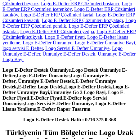
Çözümleri beykoz
,
Logo E-Defter ERP Çözümleri bostancı
,
Logo
E-Defter ERP Çözümleri içerenköy
,
Logo E-Defter ERP Çözümleri
kadıköy
,
Logo E-Defter ERP Çözümleri kartal
,
Logo E-Defter ERP
Çözümleri kavacık
,
Logo E-Defter ERP Çözümleri kozyatağı
,
Logo
E-Defter ERP Çözümleri pendik
,
Logo E-Defter ERP Çözümleri
üsküdar
,
Logo E-Defter ERP Çözümleri yedpa
,
Logo E-Defter ERP
Çözümleriküçükyalı
,
Logo E-Defter fiyati
,
Logo E-Defter lisans
yenileme
,
Logo E-Defter Ümraniye
,
Logo E-Defter Ümraniye Bayi
,
logo servisi E-Defter
,
Logo Servisi E-Defter Ümraniye
,
Logo
Ümraniye E-Defter
,
Ümraniye E-Defter Destek
,
Ümraniye E-Defter
Logo Bayi
Logo E-Defter Destek Ümraniye,
Logo Destek Ümraniye E-
Defter,
Logo E-Defter Ümraniye,
Logo Ümraniye E-
Defter,
Ümraniye E-Defter Destek,
E-Defter Ümraniye
Destek,
E-Defter Logo Destek
,Logo E-Defter Destek
,Logo E-
Defter Ümraniye Bayi
,Ümraniye Go
3 Logo Bayi
, Logo E-
Defter Fiyati
,E-Defter Fiyati
,E-Defter logo Servisi
Ümraniye
,Logo Servisi E-Defter Ümraniye
, Logo E-Defter
Lisans Yenileme
,E-Defter Rapor Tasarımı
Logo E-Defter Destek Hattı : 0216 375 0 368
Türkiyenin Tüm Bölgelerine Logo Uzak