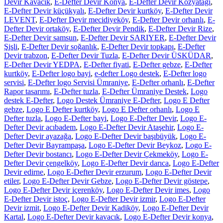
Devir Kavacık
,
E-Defter Devir Konya
,
E-Defter Devir Kozyatağı
,
E-Defter Devir küçükyalı
,
E-Defter Devir kurtköy
,
E-Defter Devir
LEVENT
,
E-Defter Devir mecidiyeköy
,
E-Defter Devir orhanlı
,
E-
Defter Devir ortaköy
,
E-Defter Devir Pendik
,
E-Defter Devir Rize
,
E-Defter Devir samsun
,
E-Defter Devir SARIYER
,
E-Defter Devir
Şişli
,
E-Defter Devir soğanlık
,
E-Defter Devir topkapı
,
E-Defter
Devir trabzon
,
E-Defter Devir Tuzla
,
E-Defter Devir ÜSKÜDAR
,
E-Defter Devir YEDPA
,
E-Defter fiyati
,
E-Defter gebze
,
E-Defter
kurtköy
,
E-Defter logo bayi
,
e-defter Logo destek
,
E-Defter logo
servisi
,
E-Defter logo Servisi Ümraniye
,
E-Defter orhanlı
,
E-Defter
Rapor tasarımı
,
E-Defter tuzla
,
E-Defter Ümraniye Destek
,
Logo
destek E-Defter
,
Logo Destek Ümraniye E-Defter
,
Logo E Defter
gebze
,
Logo E Defter kurtköy
,
Logo E Defter orhanlı
,
Logo E
Defter tuzla
,
Logo E-Defter bayi
,
Logo E-Defter Devir
,
Logo E-
Defter Devir acıbadem
,
Logo E-Defter Devir Ataşehir
,
Logo E-
Defter Devir ayazağa
,
Logo E-Defter Devir başıbüyük
,
Logo E-
Defter Devir Bayrampaşa
,
Logo E-Defter Devir Beykoz
,
Logo E-
Defter Devir bostancı
,
Logo E-Defter Devir Çekmeköy
,
Logo E-
Defter Devir çengelköy
,
Logo E-Defter Devir darıca
,
Logo E-Defter
Devir edirne
,
Logo E-Defter Devir erzurum
,
Logo E-Defter Devir
etiler
,
Logo E-Defter Devir Gebze
,
Logo E-Defter Devir göstepe
,
Logo E-Defter Devir içerenköy
,
Logo E-Defter Devir imes
,
Logo
E-Defter Devir istoç
,
Logo E-Defter Devir izmir
,
Logo E-Defter
Devir izmit
,
Logo E-Defter Devir Kadiköy
,
Logo E-Defter Devir
Kartal
,
Logo E-Defter Devir kavacık
,
Logo E-Defter Devir konya
,