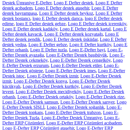
Destek Ümraniye E-Defter
,
Logo E Defter destek
,
Logo E Defter
destek acıbadem
,
Logo E Defter destek ataşehir
,
Logo E Defter
destek bayrampaşa
,
Logo E Defter destek beykoz
,
Logo E Defter
destek bostancı
,
logo E Defter destek darıca
,
logo E Defter destek
edirne
,
logo E Defter destek gebze
,
Logo E Defter destek içerenköy
,
Logo E Defter destek kadıköy
,
Logo E Defter destek kartal
,
Logo E
Defter destek kavacık
,
Logo E Defter destek kozyatağı
,
Logo E
Defter destek pendik
,
Logo E Defter destek üsküdar
,
Logo E Defter
destek yedpa
,
Logo E Defter gebze
,
Logo E Defter kurtköy
,
Logo E
Defter orhanlı
,
Logo E Defter tuzla
,
Logo E-Defter bayi
,
Logo E-
Defter Destek ayazağa
,
Logo E-Defter Destek başıbüyük
,
Logo E-
Defter Destek çekmeköy
,
Logo E-Defter Destek çengelköy
,
Logo
E-Defter Destek erzurum
,
Logo E-Defter Destek etiler
,
Logo E-
Defter Destek göstepe
,
Logo E-Defter Destek imes
,
Logo E-Defter
Destek istoç
,
Logo E-Defter Destek izmir
,
Logo E-Defter Destek
izmit
,
Logo E-Defter Destek konya
,
Logo E-Defter Destek
küçükyalı
,
Logo E-Defter Destek kurtköy
,
Logo E-Defter Destek
levent
,
Logo E-Defter Destek mecidiyeköy
,
Logo E-Defter Destek
orhanlı
,
Logo E-Defter Destek ortaköy
,
Logo E-Defter Destek rize
,
Logo E-Defter Destek samsun
,
Logo E-Defter Destek sarıyer
,
Logo
E-Defter Destek ŞİŞLİ
,
Logo E-Defter Destek soğanlık
,
Logo E-
Defter Destek topkapı
,
Logo E-Defter Destek trabzon
,
Logo E-
Defter Destek Tuzla
,
Logo E-Defter Destek Ümraniye
,
Logo E-
Defter ERP Çözümleri
,
Logo E-Defter ERP Çözümleri acıbadem
,
Logo E-Defter ERP Çözümleri ataşehir
,
Logo E-Defter ERP