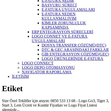
E-FATURA NEDİR
BAŞVURU SÜRECİ
E-FATURA UYGULAMALARI
E-FATURA NEDEN
KULLANMALIYIM
KİMLER ZORUNLULUK
KAPSAMINDA
ERP ENTEGRASYON SÜREÇLERİ
LOGO CONNET VE E-FATURA
UYGULAMALARI
DOSYA TRANSFER ÇÖZÜMÜ(DTÇ)
DTC & GEÇ ARASINDAKİ FARKLAR
GİB ENTEGRASYON ÇÖZÜMÜ(GEÇ)
LOGO ÜRÜNLERİNDE E-FATURA
LOGO CONNECT
LOGO DEPO OTOMASYONU
NAVIGATOR RAPORLAMA
İLETİŞİM
Etiket
Size Özel Teklifler için arayın: 0850 533 13 68 - Logo Go3, Tiger 3,
Start 3, Lem Ücreti ve Kontür Fiyatları ve Logo Fiyat Listesi
sitemizde...