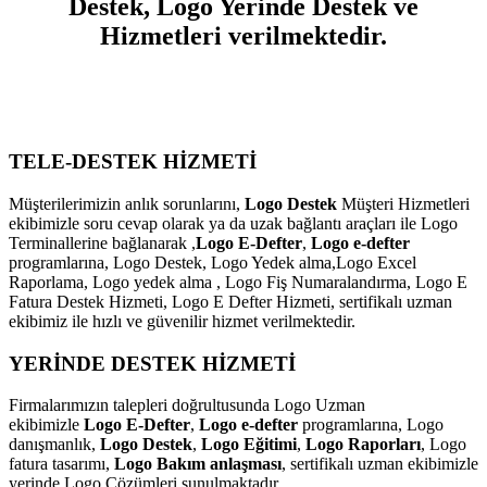
Destek, Logo Yerinde Destek ve
Hizmetleri verilmektedir.
TELE-DESTEK HİZMETİ
Müşterilerimizin anlık sorunlarını,
Logo Destek
Müşteri Hizmetleri
ekibimizle soru cevap olarak ya da uzak bağlantı araçları ile Logo
Terminallerine bağlanarak ,
Logo E-Defter
,
Logo e-defter
programlarına, Logo Destek, Logo Yedek alma,Logo Excel
Raporlama, Logo yedek alma , Logo Fiş Numaralandırma, Logo E
Fatura Destek Hizmeti, Logo E Defter Hizmeti, sertifikalı uzman
ekibimiz ile hızlı ve güvenilir hizmet verilmektedir.
YERİNDE DESTEK HİZMETİ
Firmalarımızın talepleri doğrultusunda Logo Uzman
ekibimizle
Logo E-Defter
,
Logo e-defter
programlarına, Logo
danışmanlık,
Logo Destek
,
Logo Eğitimi
,
Logo Raporları
, Logo
fatura tasarımı,
Logo Bakım anlaşması
, sertifikalı uzman ekibimizle
yerinde Logo Çözümleri sunulmaktadır.