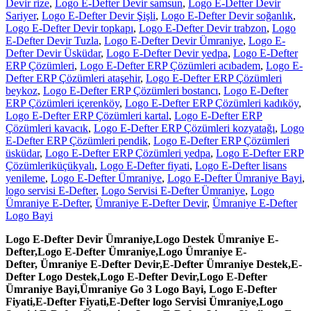
Devir rize
,
Logo E-Defter Devir samsun
,
Logo E-Defter Devir
Sariyer
,
Logo E-Defter Devir Şişli
,
Logo E-Defter Devir soğanlık
,
Logo E-Defter Devir topkapı
,
Logo E-Defter Devir trabzon
,
Logo
E-Defter Devir Tuzla
,
Logo E-Defter Devir Ümraniye
,
Logo E-
Defter Devir Üsküdar
,
Logo E-Defter Devir yedpa
,
Logo E-Defter
ERP Çözümleri
,
Logo E-Defter ERP Çözümleri acıbadem
,
Logo E-
Defter ERP Çözümleri ataşehir
,
Logo E-Defter ERP Çözümleri
beykoz
,
Logo E-Defter ERP Çözümleri bostancı
,
Logo E-Defter
ERP Çözümleri içerenköy
,
Logo E-Defter ERP Çözümleri kadıköy
,
Logo E-Defter ERP Çözümleri kartal
,
Logo E-Defter ERP
Çözümleri kavacık
,
Logo E-Defter ERP Çözümleri kozyatağı
,
Logo
E-Defter ERP Çözümleri pendik
,
Logo E-Defter ERP Çözümleri
üsküdar
,
Logo E-Defter ERP Çözümleri yedpa
,
Logo E-Defter ERP
Çözümleriküçükyalı
,
Logo E-Defter fiyati
,
Logo E-Defter lisans
yenileme
,
Logo E-Defter Ümraniye
,
Logo E-Defter Ümraniye Bayi
,
logo servisi E-Defter
,
Logo Servisi E-Defter Ümraniye
,
Logo
Ümraniye E-Defter
,
Ümraniye E-Defter Devir
,
Ümraniye E-Defter
Logo Bayi
Logo E-Defter Devir Ümraniye,
Logo Destek Ümraniye E-
Defter,
Logo E-Defter Ümraniye,
Logo Ümraniye E-
Defter,
Ümraniye E-Defter Devir,
E-Defter Ümraniye Destek,
E-
Defter Logo Destek
,Logo E-Defter Devir
,Logo E-Defter
Ümraniye Bayi
,Ümraniye Go
3 Logo Bayi
, Logo E-Defter
Fiyati
,E-Defter Fiyati
,E-Defter logo Servisi Ümraniye
,Logo