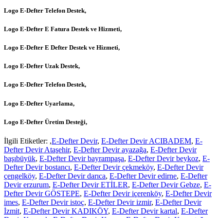
Logo E-Defter Telefon Destek,
Logo E-Defter E Fatura Destek ve Hizmeti,
Logo E-Defter E Defter Destek ve Hizmeti,
Logo E-Defter Uzak Destek,
Logo E-Defter Telefon Destek,
Logo E-Defter Uyarlama,
Logo E-Defter Üretim Desteği,
İlgili Etiketler: ,
E-Defter Devir
,
E-Defter Devir ACIBADEM
,
E-
Defter Devir Ataşehir
,
E-Defter Devir ayazağa
,
E-Defter Devir
başıbüyük
,
E-Defter Devir bayrampaşa
,
E-Defter Devir beykoz
,
E-
Defter Devir bostancı
,
E-Defter Devir çekmeköy
,
E-Defter Devir
çengelköy
,
E-Defter Devir darıca
,
E-Defter Devir edirne
,
E-Defter
Devir erzurum
,
E-Defter Devir ETİLER
,
E-Defter Devir Gebze
,
E-
Defter Devir GÖSTEPE
,
E-Defter Devir içerenköy
,
E-Defter Devir
imes
,
E-Defter Devir istoç
,
E-Defter Devir izmir
,
E-Defter Devir
İzmit
,
E-Defter Devir KADIKÖY
,
E-Defter Devir kartal
,
E-Defter